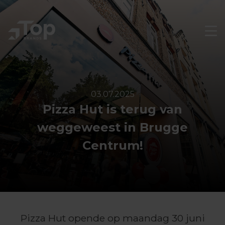
Skip
to
main
Men
Sluit
navigation
men
03.07.2025
Pizza Hut is terug van
weggeweest in Brugge
Centrum!
Pizza Hut opende op maandag 30 juni