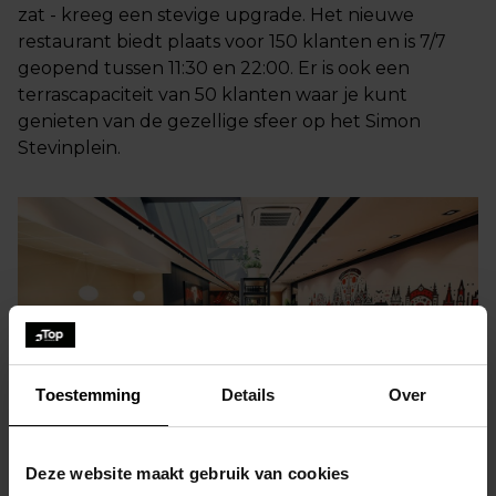
zat - kreeg een stevige upgrade. Het nieuwe
restaurant biedt plaats voor 150 klanten en is 7/7
geopend tussen 11:30 en 22:00. Er is ook een
terrascapaciteit van 50 klanten waar je kunt
genieten van de gezellige sfeer op het Simon
Stevinplein.
Toestemming
Details
Over
OPENING BRUGGE CENTRUM
Deze website maakt gebruik van cookies