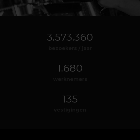
4.083.840
bezoekers / jaar
1.920
werknemers
155
vestigingen