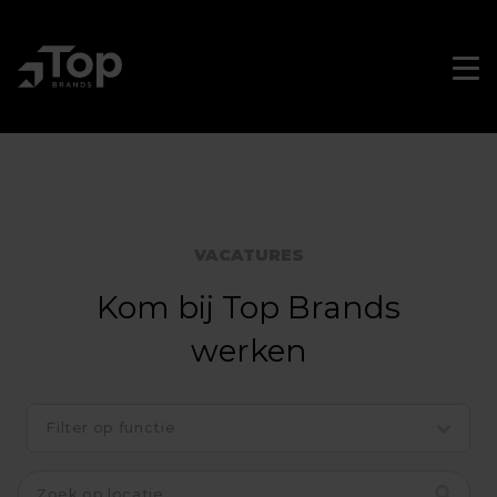
Skip
to
main
Men
Sluit
navigation
men
VACATURES
Kom bij Top Brands
werken