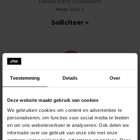
Restaurant Roeselare
Meer info
Solliciteer
Student Keuken
Toestemming
Details
Over
Restaurant
Restaurant Roeselare
Deze website maakt gebruik van cookies
Meer info
We gebruiken cookies om content en advertenties te
Solliciteer
personaliseren, om functies voor social media te bieden
en om ons websiteverkeer te analyseren. Ook delen we
informatie over uw gebruik van onze site met onze