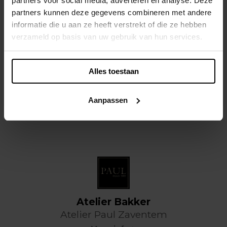
partners voor social media, adverteren en analyse. Deze
partners kunnen deze gegevens combineren met andere
informatie die u aan ze heeft verstrekt of die ze hebben
verzameld op basis van uw gebruik van hun services.
Student Zaal
Restaurant
Alles toestaan
Restaurant Kortrijk kinepolis
Meer info
Aanpassen
Solliciteer
Atelier Bakker
Atelier Paul Zaventem