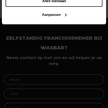
Alles toestaan
Aanpassen
ZELFSTANDIG FRANCHISENEMER BIJ
WASBAR?
Neem contact op met ons en wij helpen je op
weg.