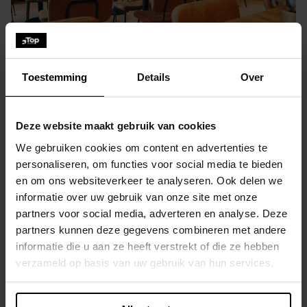
Toestemming
Details
Over
Deze website maakt gebruik van cookies
Ben jij de gemotiveerde
We gebruiken cookies om content en advertenties te
franchisepartner om onze expansie te
personaliseren, om functies voor social media te bieden
en om ons websiteverkeer te analyseren. Ook delen we
stimuleren en te delen in ons
informatie over uw gebruik van onze site met onze
succesverhaal?
partners voor social media, adverteren en analyse. Deze
partners kunnen deze gegevens combineren met andere
Dan verwelkomen we jou graag bij de
informatie die u aan ze heeft verstrekt of die ze hebben
WASBAR familie! Verzend je aanvraag
verzameld op basis van uw gebruik van hun services.
via het contactformulier onderaan en wij
nemen spoedig contact op met jou.