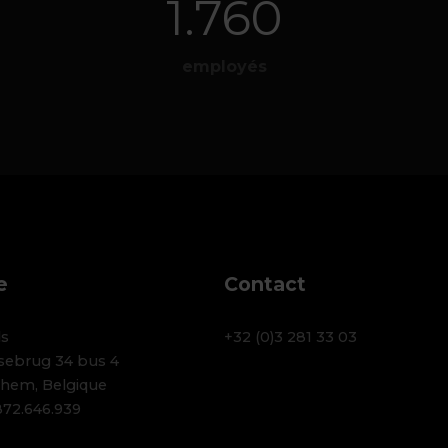
2.000
employés
e
Contact
ds
+32 (0)3 281 33 03
sebrug 34 bus 4
hem, Belgique
72.646.939