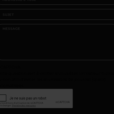
CAPTCHA
tte question sert à vérifier si vous êtes un visiteur huma
 non afin d'éviter les soumissions de pourriel (spam)
utomatisées.