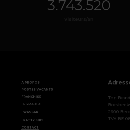
4.254.000
visiteurs/an
Adress
À PROPOS
POSTES VACANTS
FRANCHISE
Top Bran
PIZZA-HUT
Borsbeek
2600 Berc
WASBAR
TVA BE 08
PATTY SIPS
CONTACT